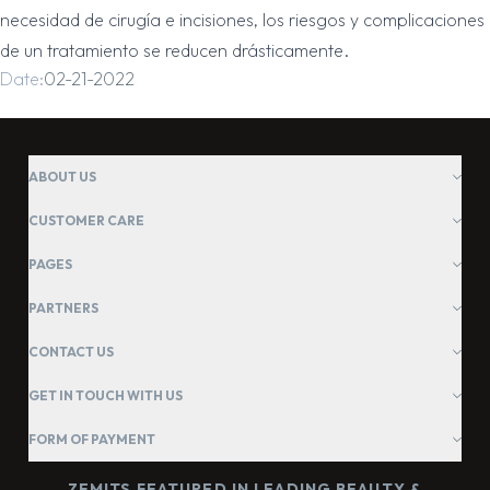
necesidad de cirugía e incisiones, los riesgos y complicaciones
de un tratamiento se reducen drásticamente.
Date:
02-21-2022
ABOUT US
CUSTOMER CARE
PAGES
PARTNERS
CONTACT US
GET IN TOUCH WITH US
FORM OF PAYMENT
ZEMITS FEATURED IN LEADING BEAUTY &