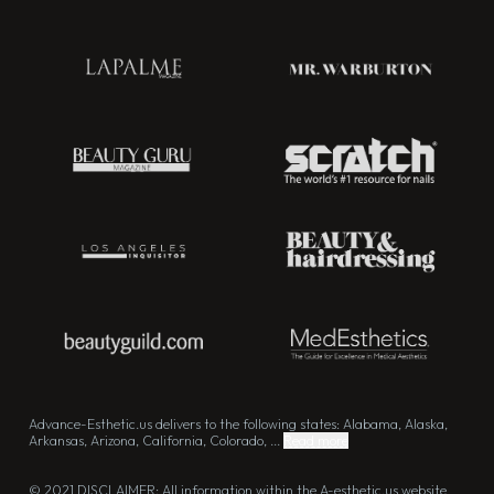
Advance-Esthetic.us delivers to the following states: Alabama, Alaska,
Arkansas, Arizona, California, Colorado, ...
Read more
© 2021 DISCLAIMER: All information within the A-esthetic.us website